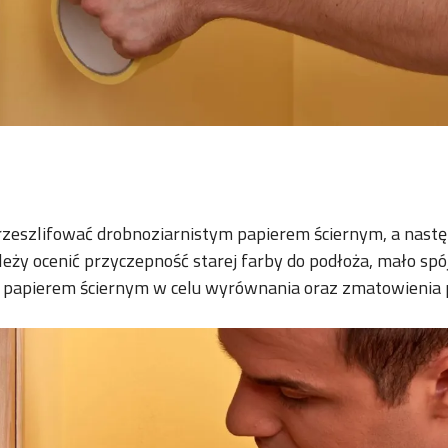
eszlifować drobnoziarnistym papierem ściernym, a następn
eży ocenić przyczepność starej farby do podłoża, mało sp
 papierem ściernym w celu wyrównania oraz zmatowienia po