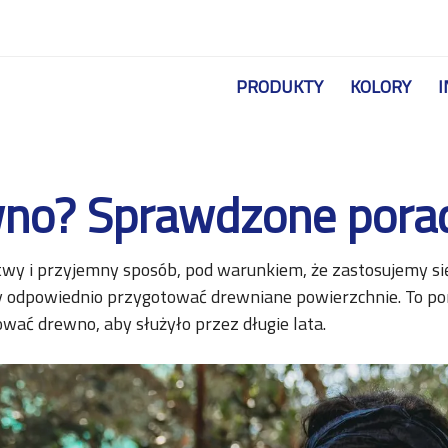
Przejdź do treści
PRODUKTY
KOLORY
I
wno? Sprawdzone pora
y i przyjemny sposób, pod warunkiem, że zastosujemy s
ży odpowiednio przygotować drewniane powierzchnie. To p
wać drewno, aby służyło przez długie lata.