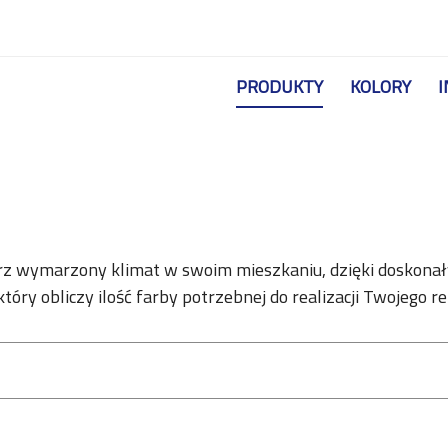
Przejdź do treści
PRODUKTY
KOLORY
I
órz wymarzony klimat w swoim mieszkaniu, dzięki doskona
który obliczy ilość farby potrzebnej do realizacji Twojego 