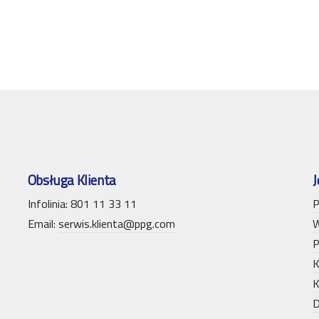
Obsługa Klienta
J
Infolinia: 801 11 33 11
P
Email:
serwis.klienta@ppg.com
W
P
K
K
D